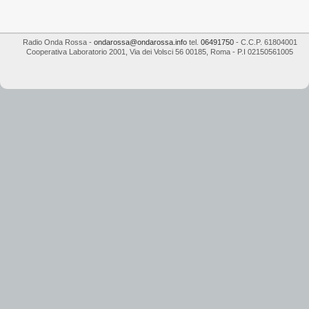
Radio Onda Rossa
-
ondarossa@ondarossa.info
tel.
06491750
- C.C.P. 61804001
Cooperativa Laboratorio 2001
,
Via dei Volsci 56
00185
,
Roma
- P.I
02150561005