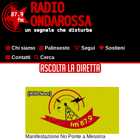
Salta
al
contenuto
principale
Menu
Chi siamo
Palinsesto
Segui
Sostieni
testata
Contatti
Cerca
ROR News
Manifestazione No Ponte a Messina