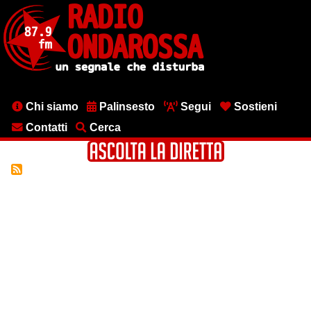
Salta
al
contenuto
principale
Menu
Chi siamo
Palinsesto
Segui
Sostieni
testata
Contatti
Cerca