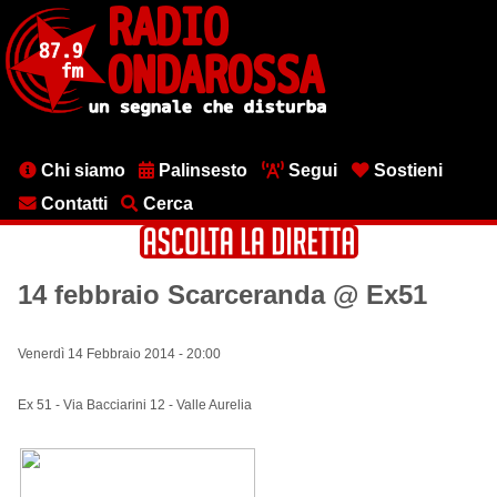
Salta
al
contenuto
principale
Menu
Chi siamo
Palinsesto
Segui
Sostieni
testata
Contatti
Cerca
14 febbraio Scarceranda @ Ex51
Venerdì 14 Febbraio 2014 - 20:00
Ex 51 - Via Bacciarini 12 - Valle Aurelia