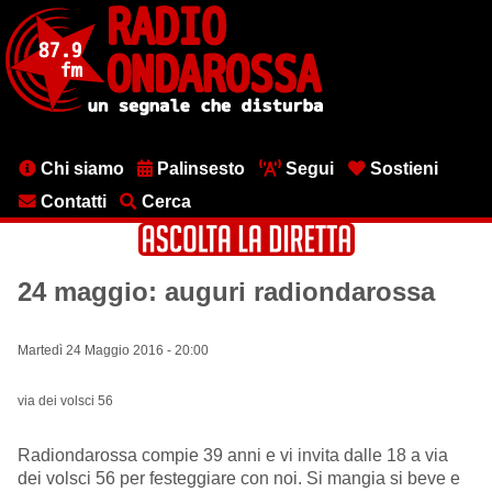
Salta
al
contenuto
principale
Menu
Chi siamo
Palinsesto
Segui
Sostieni
testata
Contatti
Cerca
24 maggio: auguri radiondarossa
Martedì 24 Maggio 2016 - 20:00
via dei volsci 56
Radiondarossa compie 39 anni e vi invita dalle 18 a via
dei volsci 56 per festeggiare con noi. Si mangia si beve e