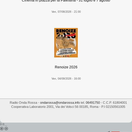
Cinema in piazza per la Palestina - 31 luglio e 7 agosto
Ven, 07/08/2026 - 21:00
Renoize 2026
Ven, 04/09/2026 - 16:00
Radio Onda Rossa
-
ondarossa@ondarossa.info
tel.
06491750
- C.C.P. 61804001
Cooperativa Laboratorio 2001
,
Via dei Volsci 56
00185
,
Roma
- P.I
02150561005
0:0
...