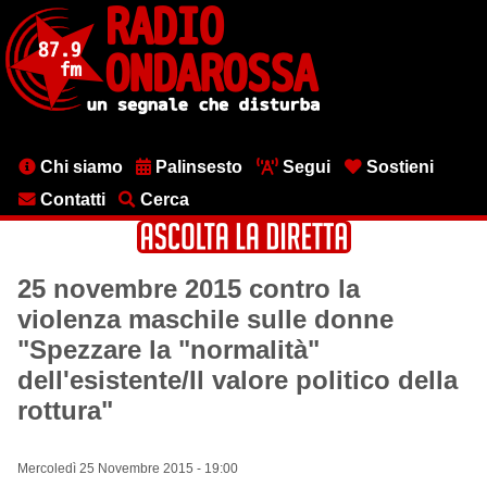
Salta
al
contenuto
principale
Menu
Chi siamo
Palinsesto
Segui
Sostieni
testata
Contatti
Cerca
25 novembre 2015 contro la
violenza maschile sulle donne
"Spezzare la "normalità"
dell'esistente/Il valore politico della
rottura"
Mercoledì 25 Novembre 2015 - 19:00