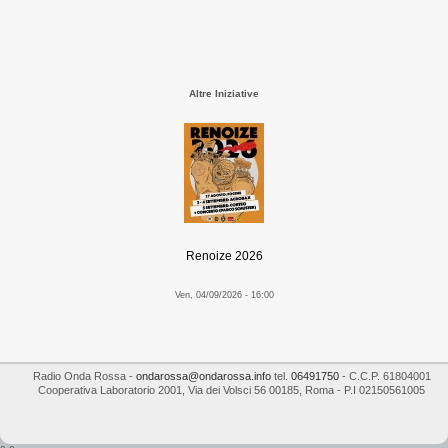
Altre Iniziative
Renoize 2026
Ven, 04/09/2026 - 16:00
Radio Onda Rossa
-
ondarossa@ondarossa.info
tel.
06491750
- C.C.P. 61804001
Cooperativa Laboratorio 2001
,
Via dei Volsci 56
00185
,
Roma
- P.I
02150561005