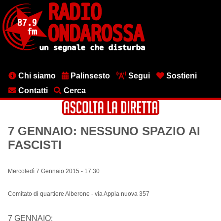
Salta
al
contenuto
principale
Menu
Chi siamo
Palinsesto
Segui
Sostieni
testata
Contatti
Cerca
7 GENNAIO: NESSUNO SPAZIO AI
FASCISTI
Mercoledì 7 Gennaio 2015 - 17:30
Comitato di quartiere Alberone - via Appia nuova 357
7 GENNAIO: