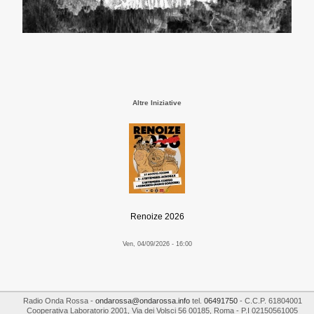
Altre Iniziative
Renoize 2026
Ven, 04/09/2026 - 16:00
Radio Onda Rossa
-
ondarossa@ondarossa.info
tel.
06491750
- C.C.P. 61804001
Cooperativa Laboratorio 2001
,
Via dei Volsci 56
00185
,
Roma
- P.I
02150561005