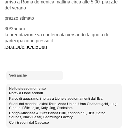
arrivo a Roma domenica mattina circa alle 5:00 piazz.le
del verano
prezzo stimato
30/35euro
la prenotazione va confermata versando la quota di
partecipazione presso il
csoa forte prenestino
Vedi anche
Nello stesso momento
Notav a Lione scortati
Parco di aguzzano, i no tav a Lione e aggiornamenti dall'Ilva
Suoni dal mondo: Lokkhi Terra, Anda Union, Urna Chahartugchi, Luigi
Cinque, Félix Lajkò, Kalyi Jag, Csokolom
Congo-Kinshasa &: Staff Benda Bilili, Konono n°1, BBK, Sotho
Sounds, Black Bazar, Geomungo Factory
Cori & suoni dal Caucaso