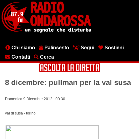
Salta
al
contenuto
principale
Menu
Chi siamo
Palinsesto
Segui
Sostieni
testata
Contatti
Cerca
8 dicembre: pullman per la val susa
Domenica 9 Dicembre 2012 - 00:30
val di susa - torino