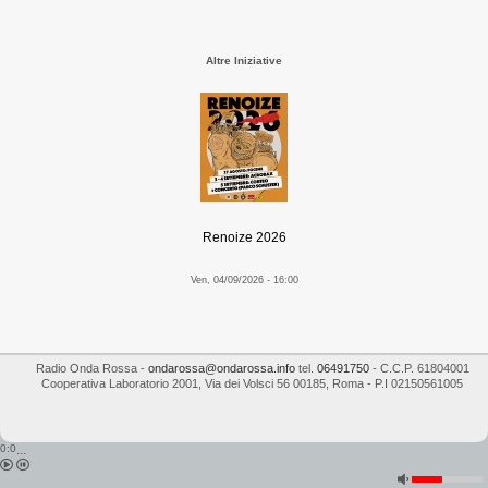
Altre Iniziative
Renoize 2026
Ven, 04/09/2026 - 16:00
Radio Onda Rossa
-
ondarossa@ondarossa.info
tel.
06491750
- C.C.P. 61804001
Cooperativa Laboratorio 2001
,
Via dei Volsci 56
00185
,
Roma
- P.I
02150561005
0:0
...