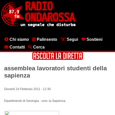
Salta
al
contenuto
principale
Menu
Chi siamo
Palinsesto
Segui
Sostieni
testata
Contatti
Cerca
assemblea lavoratori studenti della
sapienza
Giovedì 24 Febbraio 2011 - 12:30
Dipartimento di Geologia - univ. la Sapienza