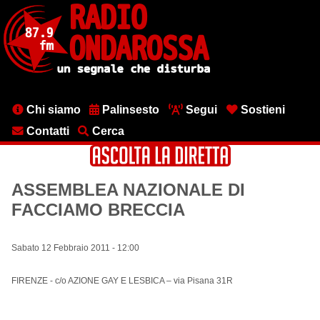
Salta
al
contenuto
principale
Menu
Chi siamo
Palinsesto
Segui
Sostieni
testata
Contatti
Cerca
ASSEMBLEA NAZIONALE DI
FACCIAMO BRECCIA
Sabato 12 Febbraio 2011 - 12:00
FIRENZE - c/o AZIONE GAY E LESBICA – via Pisana 31R