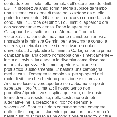
contraddizioni insite nella formula dell’estensione dei diritti
LGT in prospettiva antidiscriminatoria subisce da tempo
una sistematica azione di marginalizzazione da quella
parte di movimento LGBT che ha rincorso con modalità di
conquista l’ ”Europa dei diritti”, i cui limiti ci appaiono ora
con sconcertante evidenza. Dopo le aperture a
Casapound e la solidarietà di Alemanno “contro la
violenza”, una parte del movimento mainstream arriva a
ringraziare la ministra Gelmini per la settimana contro la
violenza, celebrata mentre si demolivano scuola e
università; ad applaudire la ministra Carfagna per la prima
campagna italiana contro l’omofobia che - sinteticamente –
incita all’invisibilità e addita la diversità come disvalore;
infine ad apprezzare le timide aperture vaticane sul
profilattico, subito smentite. E’ bastata una campagna
mediatica sull’emergenza omofobia, per spingerci nel
ruolo di vittime che chiedono protezione e sicurezza.
Anche se fossero vere aperture non abbiamo tempo di
aspettare i loro frutti malati: il nostro tempo non
produttivo/riproduttivo si esplica qui e ora, nelle nostre
forme di vita e resistenza, nella costruzione di reti
alternative, nella creazione di “contro egemonie
sovversive”. Eppure un dato comune sembra emergere
dalle lotte di migranti, studenti, operai/e, precari/e: non c’è
nessun futuro accesso a una condizione di reddito, diritti e