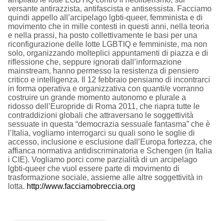
versante antirazzista, antifascista e antisessista. Facciamo
quindi appello all’arcipelago lgbti-queer, femminista e di
movimento che in mille contesti in questi anni, nella teoria
e nella prassi, ha posto collettivamente le basi per una
riconfigurazione delle lotte LGBTIQ e femministe, ma non
solo, organizzando molteplici appuntamenti di piazza e di
riflessione che, seppure ignorati dall’informazione
mainstream, hanno permesso la resistenza di pensiero
critico e intelligenza. Il 12 febbraio pensiamo di incontrarci
in forma operativa e organizzativa con quanti/e vorranno
costruire un grande momento autonomo e plurale a
ridosso dell’Europride di Roma 2011, che riapra tutte le
contraddizioni globali che attraversano le soggettività
sessuate in questa “democrazia sessuale fantasma” che è
l’Italia, vogliamo interrogarci su quali sono le soglie di
accesso, inclusione e esclusione dall’Europa fortezza, che
affianca normativa antidiscriminatoria e Schengen (in Italia
i CIE). Vogliamo porci come parzialità di un arcipelago
lgbti-queer che vuol essere parte di movimento di
trasformazione sociale, assieme alle altre soggettività in
lotta.
http://www.facciamobreccia.org