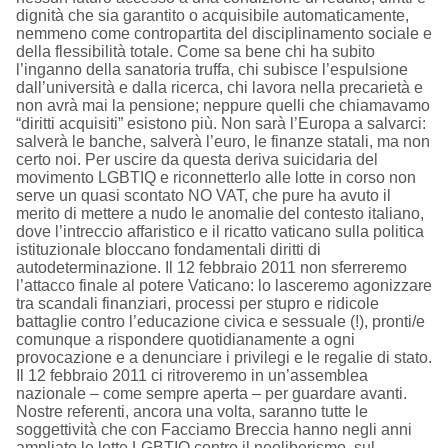
dignità che sia garantito o acquisibile automaticamente,
nemmeno come contropartita del disciplinamento sociale e
della flessibilità totale. Come sa bene chi ha subito
l’inganno della sanatoria truffa, chi subisce l’espulsione
dall’università e dalla ricerca, chi lavora nella precarietà e
non avrà mai la pensione; neppure quelli che chiamavamo
“diritti acquisiti” esistono più. Non sarà l’Europa a salvarci:
salverà le banche, salverà l’euro, le finanze statali, ma non
certo noi. Per uscire da questa deriva suicidaria del
movimento LGBTIQ e riconnetterlo alle lotte in corso non
serve un quasi scontato NO VAT, che pure ha avuto il
merito di mettere a nudo le anomalie del contesto italiano,
dove l’intreccio affaristico e il ricatto vaticano sulla politica
istituzionale bloccano fondamentali diritti di
autodeterminazione. Il 12 febbraio 2011 non sferreremo
l’attacco finale al potere Vaticano: lo lasceremo agonizzare
tra scandali finanziari, processi per stupro e ridicole
battaglie contro l’educazione civica e sessuale (!), pronti/e
comunque a rispondere quotidianamente a ogni
provocazione e a denunciare i privilegi e le regalie di stato.
Il 12 febbraio 2011 ci ritroveremo in un’assemblea
nazionale – come sempre aperta – per guardare avanti.
Nostre referenti, ancora una volta, saranno tutte le
soggettività che con Facciamo Breccia hanno negli anni
ampliato le lotte LGBTIQ contro il neoliberismo, sul