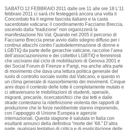
SABATO 12 FEBBRAIO 2011 dalle ore 11 alle ore 18 L’11
febbraio 2011 ci sarà chi festeggerà ancora una volta il
Concordato fra il regime fascista italiano e la casta
sacerdotale vaticana: il coordinamento Facciamo Breccia,
uscendo dalla “tradizione” non organizzerà la
manifestazione No Vat. Quando nel 2005 il percorso di
Facciamo Breccia prese avvio dallo sdegno diffuso per i
continui attacchi contro l’autodeterminazione di donne e
LGBTIQ da parte delle gerarchie vaticane, raccolse l’area
dell’associazionismo e dei collettivi LGBTIQ e femministi
che uscivano dal ciclo di mobilitazioni di Genova 2001 e
dei Social Forum di Firenze e Parigi, ma anche altra parte
di movimento che dava una lettura politica generale del
ruolo di controllo sociale svolto dal Vaticano, e questo in
un clima generale di riassorbimento dei movimenti. Cinque
anni dopo il contesto delle lotte è completamente mutato e
ci attraversano le mobilitazioni di studenti, operai/e,
migranti, precari/e, ricercatori/trici che dai tetti e dalle
strade contestano la ridefinizione violenta dei rapporti di
produzione che le forze neoliberiste stanno imponendo,
con l’appoggio di Unione Europea e agenzie
internazionali. Questa stagione è salutata in Italia con
esultanti annunci della definitiva “morte del ’68.” D’altra
parte, qualsiasi tentativo di critica e di esplicitazione delle