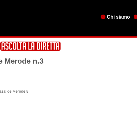
Menu
Chi siamo
testata
De Merode n.3
asal de Merode 8