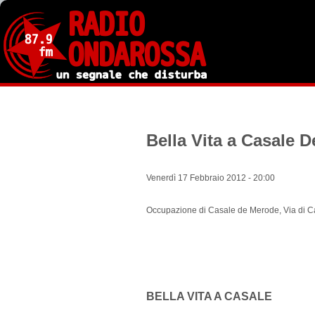
Salta
al
contenuto
principale
Bella Vita a Casale 
Venerdì 17 Febbraio 2012 - 20:00
Occupazione di Casale de Merode, Via di C
BELLA VITA A CASALE