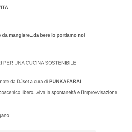
VITA
e da mangiare...da bere lo portiamo noi
RI PER UNA CUCINA SOSTENIBILE
nate da DJset a cura di
PUNKAFARAI
lcoscenico libero...viva la spontaneità e l'improvvisazione
egano