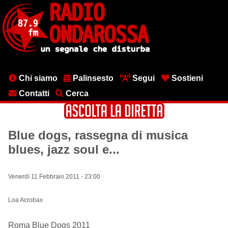
Salta
al
contenuto
principale
Menu
Chi siamo
Palinsesto
Segui
Sostieni
testata
Contatti
Cerca
Blue dogs, rassegna di musica
blues, jazz soul e...
Venerdì 11 Febbraio 2011 - 23:00
Loa Acrobax
Roma Blue Dogs 2011