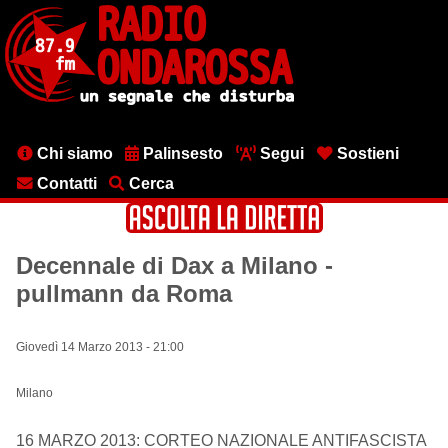
Salta
al
contenuto
principale
Menu
Chi siamo
Palinsesto
Segui
Sostieni
testata
Contatti
Cerca
Decennale di Dax a Milano -
pullmann da Roma
Giovedì 14 Marzo 2013 - 21:00
Milano
16 MARZO 2013: CORTEO NAZIONALE ANTIFASCISTA