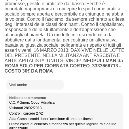
promosse, gestite e praticate dal basso. Perché è
importate riappropriarsi e concepire lo sport come pratica
sociale sempre aperta e percorribile da chiunque ne abbia
la volontà. Contro il fascismo, da sempre schierato a difesa
degli interessi delle classi dominanti. Contro il capitalismo,
responsabile dello sfruttamento e dell'oppressione che
attanaglia il pianeta. Un modello in crisi endemica da
abbattere dalla fondamenta, per costruire un'alternativa
basata su giustizia sociale, solidarietà e rispetto di tutti gli
esseri viventi. 16 MARZO 2013: DAX VIVE NELLE LOTTE
DEL PRESENTE. NELLA MILITANZA ANTIFASCISTA E
ANTICAPITALISTA. UNITI SI VINCE!
INFOPULLMAN da
ROMA SOLO PER GIORNATA CORTEO: 3333666713 -
COSTO 30€ DA ROMA
Vedi anche
Nello stesso momento
C.O. // Ginori, Coop. Adriatica
Visionari 28/02/2013
Contro il carcere 27/2
Aida Camp: scontri dopo l'uccisione di un palestinese
Ultime colate di cemento e monnezza per questa legislatura e delirio
all'orizzonte...