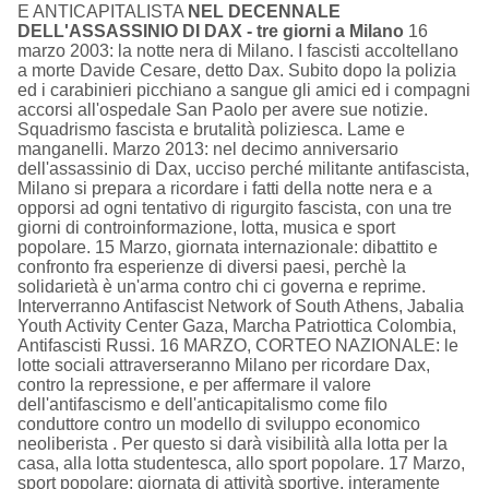
E ANTICAPITALISTA
NEL DECENNALE
DELL'ASSASSINIO DI DAX - tre giorni a Milano
16
marzo 2003: la notte nera di Milano. I fascisti accoltellano
a morte Davide Cesare, detto Dax. Subito dopo la polizia
ed i carabinieri picchiano a sangue gli amici ed i compagni
accorsi all'ospedale San Paolo per avere sue notizie.
Squadrismo fascista e brutalità poliziesca. Lame e
manganelli. Marzo 2013: nel decimo anniversario
dell'assassinio di Dax, ucciso perché militante antifascista,
Milano si prepara a ricordare i fatti della notte nera e a
opporsi ad ogni tentativo di rigurgito fascista, con una tre
giorni di controinformazione, lotta, musica e sport
popolare. 15 Marzo, giornata internazionale: dibattito e
confronto fra esperienze di diversi paesi, perchè la
solidarietà è un'arma contro chi ci governa e reprime.
Interverranno Antifascist Network of South Athens, Jabalia
Youth Activity Center Gaza, Marcha Patriottica Colombia,
Antifascisti Russi. 16 MARZO, CORTEO NAZIONALE: le
lotte sociali attraverseranno Milano per ricordare Dax,
contro la repressione, e per affermare il valore
dell'antifascismo e dell'anticapitalismo come filo
conduttore contro un modello di sviluppo economico
neoliberista . Per questo si darà visibilità alla lotta per la
casa, alla lotta studentesca, allo sport popolare. 17 Marzo,
sport popolare: giornata di attività sportive, interamente