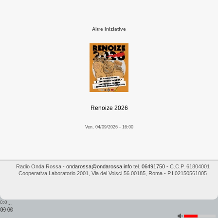
Altre Iniziative
Renoize 2026
Ven, 04/09/2026 - 16:00
Radio Onda Rossa
-
ondarossa@ondarossa.info
tel.
06491750
- C.C.P. 61804001
Cooperativa Laboratorio 2001
,
Via dei Volsci 56
00185
,
Roma
- P.I
02150561005
0:0
...