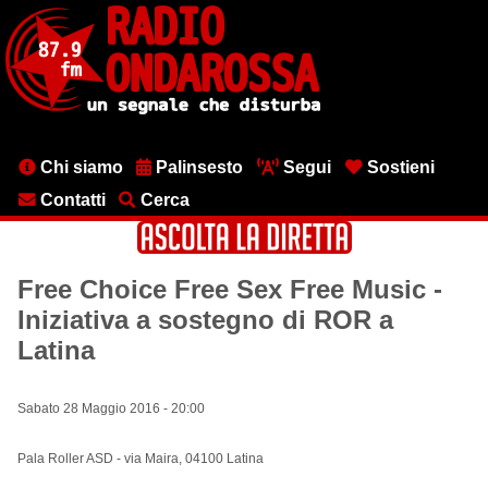
Salta
al
contenuto
principale
Menu
Chi siamo
Palinsesto
Segui
Sostieni
testata
Contatti
Cerca
‎Free Choice Free Sex Free Music -
Iniziativa a sostegno di ROR a
Latina
Sabato 28 Maggio 2016 - 20:00
Pala Roller ASD - via Maira, 04100 Latina