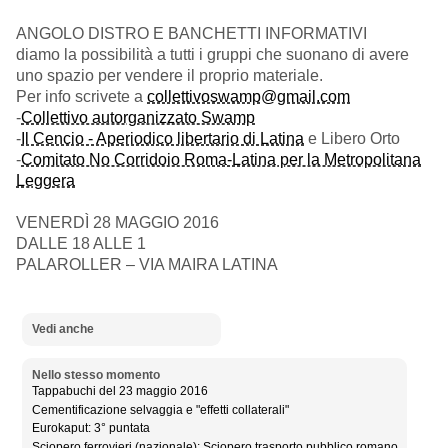
ANGOLO DISTRO E BANCHETTI INFORMATIVI
diamo la possibilità a tutti i gruppi che suonano di avere
uno spazio per vendere il proprio materiale.
Per info scrivete a
collettivoswamp@gmail.com
-
Collettivo autorganizzato Swamp
-
Il Cencio - Aperiodico libertario di Latina
e Libero Orto
-
Comitato No Corridoio Roma-Latina per la Metropolitana
Leggera
VENERDÌ 28 MAGGIO 2016
DALLE 18 ALLE 1
PALAROLLER – VIA MAIRA LATINA
Vedi anche
Nello stesso momento
Tappabuchi del 23 maggio 2016
Cementificazione selvaggia e "effetti collaterali"
Eurokaput: 3° puntata
Sciopero ferrovieri (nazionale); Sciopero trasporto pubblico romano