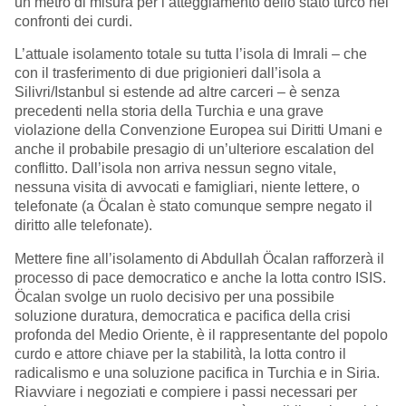
un metro di misura per l’atteggiamento dello stato turco nei
confronti dei curdi.
L’attuale isolamento totale su tutta l’isola di Imrali – che
con il trasferimento di due prigionieri dall’isola a
Silivri/Istanbul si estende ad altre carceri – è senza
precedenti nella storia della Turchia e una grave
violazione della Convenzione Europea sui Diritti Umani e
anche il probabile presagio di un’ulteriore escalation del
conflitto. Dall’isola non arriva nessun segno vitale,
nessuna visita di avvocati e famigliari, niente lettere, o
telefonate (a Öcalan è stato comunque sempre negato il
diritto alle telefonate).
Mettere fine all’isolamento di Abdullah Öcalan rafforzerà il
processo di pace democratico e anche la lotta contro ISIS.
Öcalan svolge un ruolo decisivo per una possibile
soluzione duratura, democratica e pacifica della crisi
profonda del Medio Oriente, è il rappresentante del popolo
curdo e attore chiave per la stabilità, la lotta contro il
radicalismo e una soluzione pacifica in Turchia e in Siria.
Riavviare i negoziati e compiere i passi necessari per