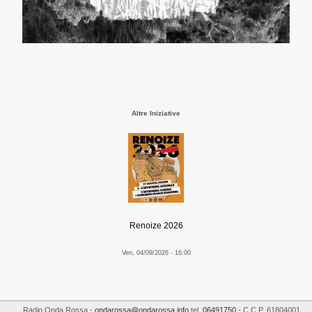
Altre Iniziative
Renoize 2026
Ven, 04/09/2026 - 16:00
Radio Onda Rossa
-
ondarossa@ondarossa.info
tel.
06491750
- C.C.P. 61804001