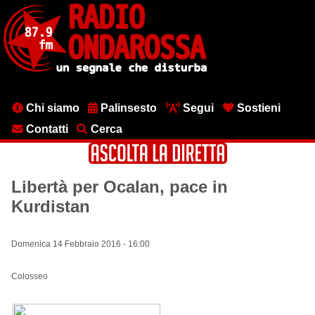
Salta
al
contenuto
principale
Menu
Chi siamo
Palinsesto
Segui
Sostieni
testata
Contatti
Cerca
Libertà per Ocalan, pace in
Kurdistan
Domenica 14 Febbraio 2016 - 16:00
Colosseo