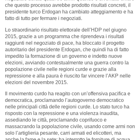
che questo processo avrebbe prodotto risultati concreti, il
presidente turco Erdogan ha cambiato atteggiamento e ha
fatto di tutto per fermare i negoziati.
Lo straordinario risultato elettorale dell’HDP nel giugno
2015, grazie a un programma che riprendeva i risultati
raggiunti nel negoziato di pace, ha bloccato il progetto
autoritario del presidente Erdogan, che quindi ha di fatto
impedito la formazione di un governo e indetto nuove
elezioni, avviando contestualmente una guerra contro la
popolazione civile nelle regioni curde e grazie alla
repressione e alla paura è riuscito far vincere l’AKP nelle
elezioni del novembre 2015.
Il movimento curdo ha reagito con un’offensiva pacifica e
democratica, proclamando l’autogoverno democratico
nelle principali città delle regioni curde. Lo stato turco ha
risposto con la repressione e una violenza inaudita,
assediando le città, proclamando coprifuoco e
massacrando la popolazione civile, usando come armi non
solo l’artiglieria pesante, carri armati ed elicotteri, ma
anche la fame e la sete: ha interrotto le forniture di acqua