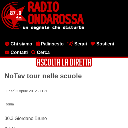
Salta
al
contenuto
principale
Menu
Chi siamo
Palinsesto
Segui
Sostieni
testata
Contatti
Cerca
NoTav tour nelle scuole
Lunedì 2 Aprile 2012 - 11:30
Roma
30.3 Giordano Bruno