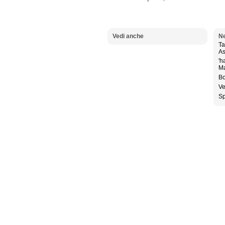
Vedi anche
Ne
Ta
As
'h
Ma
Bo
Ve
Sp