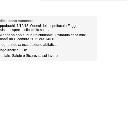
llo stesso momento
ppabuchi, 7/12/15. Operai dello spettacolo Foggia.
sistenti specialistici della scuola
ai appena applaudito un criminale' + 'Albania casa mia' -
rtedì 08 Dicembre 2015 ore 14>16
logna: nuova occupazione abitativa
ngo anch'io 5 Dic
eciale: Salute e Sicurezza sul lavoro