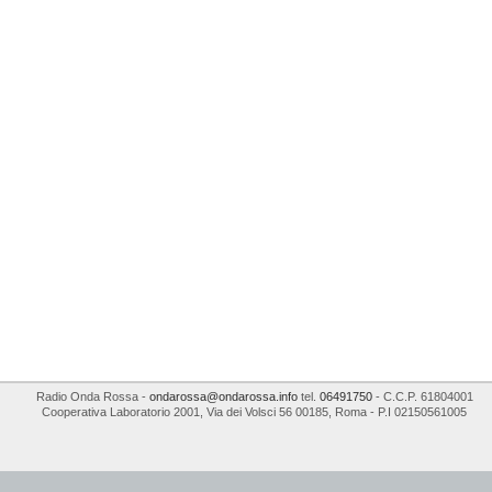
Radio Onda Rossa
-
ondarossa@ondarossa.info
tel.
06491750
- C.C.P. 61804001
Cooperativa Laboratorio 2001
,
Via dei Volsci 56
00185
,
Roma
- P.I
02150561005