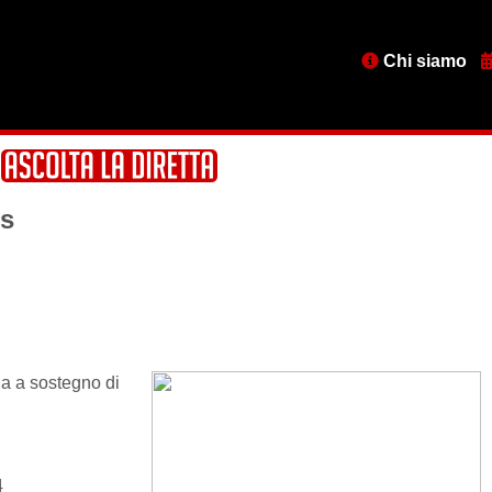
Menu
Chi siamo
testata
is
a a sostegno di
4