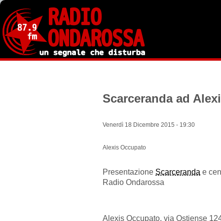
Salta
al
contenuto
principale
Scarceranda ad Alex
Venerdì 18 Dicembre 2015 - 19:30
Alexis Occupato
Presentazione
Scarceranda
e cen
Radio Ondarossa
Alexis Occupato, via Ostiense 12