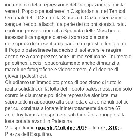
incremento
della repressione dell'occupazione sionista
verso il Popolo
palestinese in Cisgiordania, nei Territori
Occupati del
1948 e nella
Striscia di Gaza; esecuzioni a
sangue freddo, attacchi da parte dei
coloni sionisti, raid,
continue provocazioni alla Spianata delle
Moschee e
incessanti campagne d'arresti sono solo alcune
dei
soprusi
di cui sentiamo parlare in questi ultimi giorni.
Il Popolo palestinese ha deciso di sollevarsi e reagire,
anche se a
caro prezzo: nelle ultime settimane il numero di
palestinesi
uccisi,
spudoratamente anche dinnanzi a
macchine fotografiche e
videocamere, è di
decine di
giovani palestinesi.
Chiediamo un'immediata presa di posizione di tutte le
realtà
solidali
con la lotta del Popolo palestinese, non solo
contro le disumane
politiche repressive sioniste, ma
soprattutto in appoggio alla sua
lotta e ai contenuti politici
per cui continua a lottare
ininterrottamente da oltre 67
anni.
Invitiamo ad esprimere solidarietà e appoggio alla
lotta portata
avanti in Palestina
Vi aspettiamo
giovedì 22 ottobre 2015
alle ore
18:00
a
Piazza dell'Esquilino
.