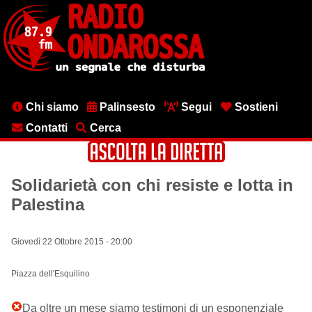
Salta
al
contenuto
principale
Menu
Chi siamo
Palinsesto
Segui
Sostieni
testata
Contatti
Cerca
Solidarietà con chi resiste e lotta in
Palestina
Giovedì 22 Ottobre 2015 - 20:00
Piazza dell'Esquilino
Da oltre un mese siamo testimoni di un
esponenziale