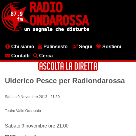
Salta
al
contenuto
principale
Menu
Chi siamo
Palinsesto
Segui
Sostieni
testata
Contatti
Cerca
Ulderico Pesce per Radiondarossa
Sabato 9 Novembre 2013 - 21:30
Teatro Valle Occupato
Sabato 9 novembre ore 21:00