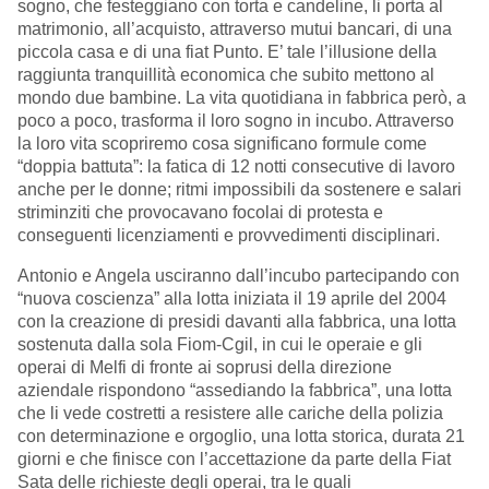
sogno, che festeggiano con torta e candeline, li porta al
matrimonio, all’acquisto, attraverso mutui bancari, di una
piccola casa e di una fiat Punto. E’ tale l’illusione della
raggiunta tranquillità economica che subito mettono al
mondo due bambine. La vita quotidiana in fabbrica però, a
poco a poco, trasforma il loro sogno in incubo. Attraverso
la loro vita scopriremo cosa significano formule come
“doppia battuta”: la fatica di 12 notti consecutive di lavoro
anche per le donne; ritmi impossibili da sostenere e salari
striminziti che provocavano focolai di protesta e
conseguenti licenziamenti e provvedimenti disciplinari.
Antonio e Angela usciranno dall’incubo partecipando con
“nuova coscienza” alla lotta iniziata il 19 aprile del 2004
con la creazione di presidi davanti alla fabbrica, una lotta
sostenuta dalla sola Fiom-Cgil, in cui le operaie e gli
operai di Melfi di fronte ai soprusi della direzione
aziendale rispondono “assediando la fabbrica”, una lotta
che li vede costretti a resistere alle cariche della polizia
con determinazione e orgoglio, una lotta storica, durata 21
giorni e che finisce con l’accettazione da parte della Fiat
Sata delle richieste degli operai, tra le quali