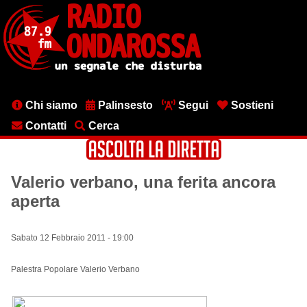
Salta
al
contenuto
principale
Menu
Chi siamo
Palinsesto
Segui
Sostieni
testata
Contatti
Cerca
Valerio verbano, una ferita ancora
aperta
Sabato 12 Febbraio 2011 - 19:00
Palestra Popolare Valerio Verbano