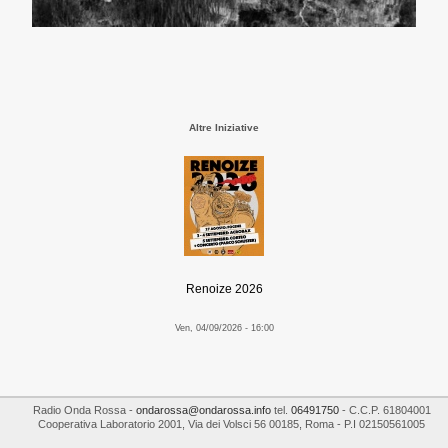
Altre Iniziative
Renoize 2026
Ven, 04/09/2026 - 16:00
Radio Onda Rossa
-
ondarossa@ondarossa.info
tel.
06491750
- C.C.P. 61804001
Cooperativa Laboratorio 2001
,
Via dei Volsci 56
00185
,
Roma
- P.I
02150561005