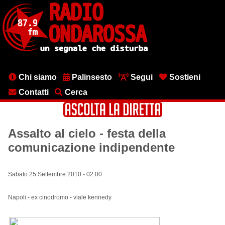
Salta
al
contenuto
principale
Menu
Chi siamo
Palinsesto
Segui
Sostieni
testata
Contatti
Cerca
Assalto al cielo - festa della
comunicazione indipendente
Sabato 25 Settembre 2010 - 02:00
Napoli - ex cinodromo - viale kennedy