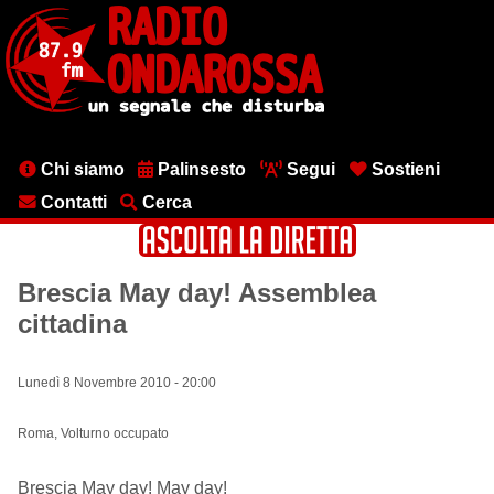
Salta
al
contenuto
principale
Menu
Chi siamo
Palinsesto
Segui
Sostieni
testata
Contatti
Cerca
Brescia May day! Assemblea
cittadina
Lunedì 8 Novembre 2010 - 20:00
Roma, Volturno occupato
Brescia May day! May day!