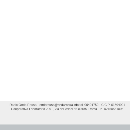
Radio Onda Rossa
-
ondarossa@ondarossa.info
tel.
06491750
- C.C.P. 61804001
Cooperativa Laboratorio 2001
,
Via dei Volsci 56
00185
,
Roma
- P.I
02150561005