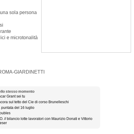
 una sola persona
si
irante
ici e microtonalità
 ROMA-GIARDINETTI
llo stesso momento
car Grant sei tu
cora sul tetto del Cie di corso Brunelleschi
 puntata del 16 luglio
oubles
O. // bilancio lotte lavoratori con Maurizio Donati e Vittorio
eser