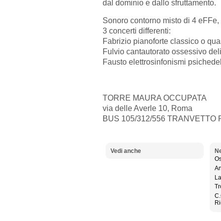
dal dominio e dallo sfruttamento.
Sonoro contorno misto di 4 eFFe,
3 concerti differenti:
Fabrizio pianoforte classico o qua
Fulvio cantautorato ossessivo del
Fausto elettrosinfonismi psichedel
TORRE MAURA OCCUPATA
via delle Averle 10, Roma
BUS 105/312/556 TRANVETTO
Vedi anche
Ne
Os
An
La
Tr
C.
Ri