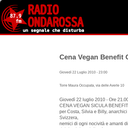
Salta
al
contenuto
principale
Cena Vegan Benefit Co
Giovedì 22 Luglio 2010 - 23:00
Torre Maura Occupata, via delle Averle 10
Giovedì 22 luglio 2010 - Ore 21.0
CENA VEGAN SICULA BENEFI
per Costa, Silvia e Billy, anarchici
Svizzera,
nemici di ogni nocività e amanti di