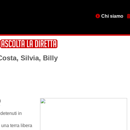
Menu
Chi siamo
testata
sta, Silvia, Billy
0
T
 detenuti in
 una terra libera