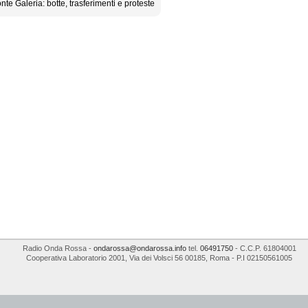
nte Galeria: botte, trasferimenti e proteste
Radio Onda Rossa
-
ondarossa@ondarossa.info
tel.
06491750
- C.C.P. 61804001
Cooperativa Laboratorio 2001
,
Via dei Volsci 56
00185
,
Roma
- P.I
02150561005