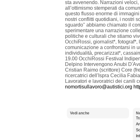
sta avvenendo. Narrazioni veloci, c
all’ottimismo stemperati da comun
questo flusso enorme di immagini e
nostri conflitti quotidiani, i nostri
sguardo" abbiamo chiamato il cont
sperimentare una narrazione colle
politiche e culturali che stiamo v
OcchiRossi, giornalist*, fotograf*,
comunicazione a confrontarsi in una
individualità, precarizzat*, cass
19.00 OcchiRossi Festival Indipe
Delpino Intervengono Anubi D'Avos
Cristian Raimo (scrittore) Core (fre
ricercatrici dell'Ispra Cecilia Fab
Lavoratori e lavoratrici dei canil
nomortisullavoro@autistici.org
htt
Vedi anche
Ne
Tr
Ar
So
In