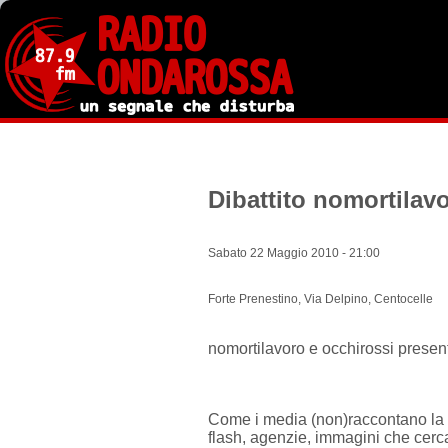
Salta
al
contenuto
principale
Dibattito nomortilav
Sabato 22 Maggio 2010 - 21:00
Forte Prenestino, Via Delpino, Centocelle
nomortilavoro e occhirossi presenta
Come i media (non)raccontano la cr
flash, agenzie, immagini che cerc