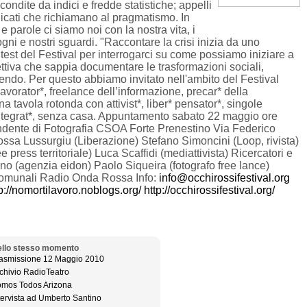
ondite da indici e fredde statistiche; appelli
icati che richiamano al pragmatismo. In
 parole ci siamo noi con la nostra vita, i
 sogni e nostri sguardi. "Raccontare la crisi inizia da uno
est del Festival per interrogarci su come possiamo iniziare a
ttiva che sappia documentare le trasformazioni sociali,
ivendo. Per questo abbiamo invitato nell'ambito del Festival
 lavorator*, freelance dell’informazione, precar* della
 tavola rotonda con attivist*, liber* pensator*, singole
aintegrat*, senza casa. Appuntamento sabato 22 maggio ore
ndente di Fotografia CSOA Forte Prenestino Via Federico
sa Lussurgiu (Liberazione) Stefano Simoncini (Loop, rivista)
e press territoriale) Luca Scaffidi (mediattivista) Ricercatori e
iano (agenzia eidon) Paolo Siqueira (fotografo free lance)
i comunali Radio Onda Rossa Info:
info@occhirossifestival.org
p://nomortilavoro.noblogs.org/
http://occhirossifestival.org/
llo stesso momento
asmissione 12 Maggio 2010
chivio RadioTeatro
mos Todos Arizona
tervista ad Umberto Santino