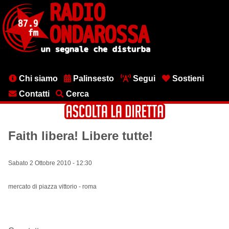
Salta
al
contenuto
principale
Menu
Chi siamo
Palinsesto
Segui
Sostieni
testata
Contatti
Cerca
Faith libera! Libere tutte!
Sabato 2 Ottobre 2010 - 12:30
mercato di piazza vittorio - roma