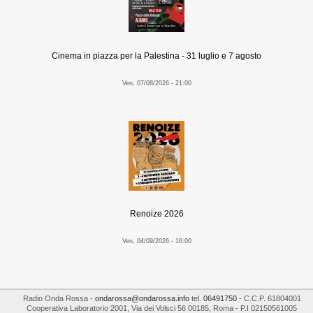
Cinema in piazza per la Palestina - 31 luglio e 7 agosto
Ven, 07/08/2026 - 21:00
Renoize 2026
Ven, 04/09/2026 - 16:00
Radio Onda Rossa
-
ondarossa@ondarossa.info
tel.
06491750
- C.C.P. 61804001
Cooperativa Laboratorio 2001
,
Via dei Volsci 56
00185
,
Roma
- P.I
02150561005