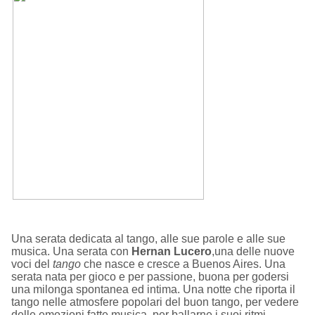
Una serata dedicata al tango, alle sue parole e alle sue
musica. Una serata con
Hernan Lucero
,una delle nuove
voci del
tango
che nasce e cresce a Buenos Aires. Una
serata nata per gioco e per passione, buona per godersi
una milonga spontanea ed intima. Una notte che riporta il
tango nelle atmosfere popolari del buon tango, per vedere
delle emozioni fatte musica, per ballarne i suoi ritmi.