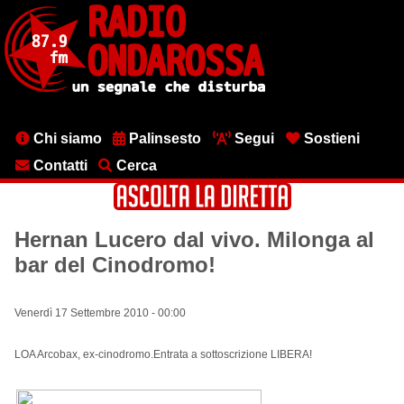
Salta
al
contenuto
principale
Menu
Chi siamo
Palinsesto
Segui
Sostieni
testata
Contatti
Cerca
Hernan Lucero dal vivo. Milonga al
bar del Cinodromo!
Venerdì 17 Settembre 2010 - 00:00
LOA Arcobax, ex-cinodromo.Entrata a sottoscrizione LIBERA!