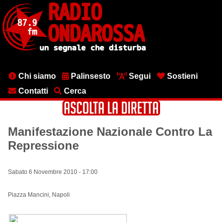
Salta
al
contenuto
principale
Menu
Chi siamo
Palinsesto
Segui
Sostieni
testata
Contatti
Cerca
Manifestazione Nazionale Contro La
Repressione
Sabato 6 Novembre 2010 - 17:00
Piazza Mancini, Napoli