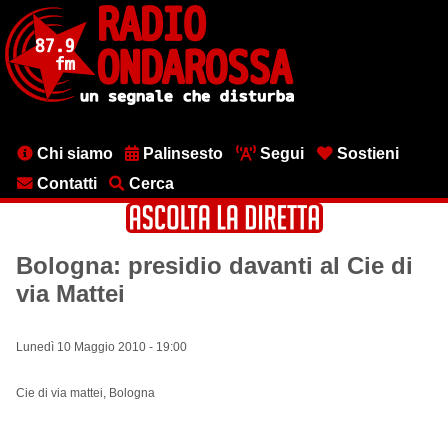
Salta
al
contenuto
principale
Menu
Chi siamo
Palinsesto
Segui
Sostieni
testata
Contatti
Cerca
Bologna: presidio davanti al Cie di
via Mattei
Lunedì 10 Maggio 2010 - 19:00
Cie di via mattei, Bologna