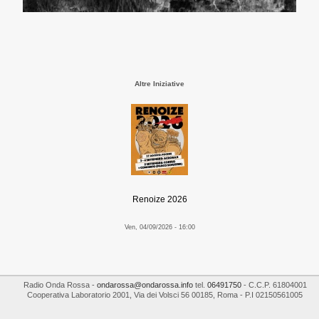
Altre Iniziative
Renoize 2026
Ven, 04/09/2026 - 16:00
Radio Onda Rossa
-
ondarossa@ondarossa.info
tel.
06491750
- C.C.P. 61804001
Cooperativa Laboratorio 2001
,
Via dei Volsci 56
00185
,
Roma
- P.I
02150561005