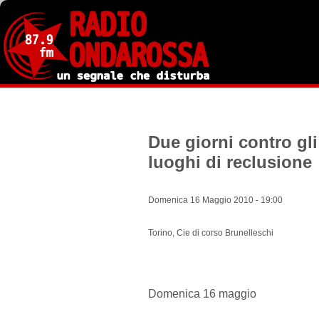
Salta
al
contenuto
principale
Due giorni contro gli
luoghi di reclusione
Domenica 16 Maggio 2010 - 19:00
Torino, Cie di corso Brunelleschi
Domenica 16 maggio