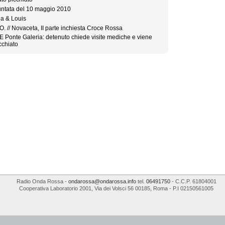
ntata del 10 maggio 2010
la & Louis
O. // Novaceta, II parte inchiesta Croce Rossa
E Ponte Galeria: detenuto chiede visite mediche e viene
cchiato
Radio Onda Rossa
-
ondarossa@ondarossa.info
tel.
06491750
- C.C.P. 61804001
Cooperativa Laboratorio 2001
,
Via dei Volsci 56
00185
,
Roma
- P.I
02150561005