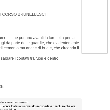
E DI CORSO BRUNELLESCHI
menti che portano avanti la loro lotta per la
aggi da parte delle guardie, che evidentemente
o di cemento ma anche di bugie, che circonda il
saldare i contatti tra fuori e dentro.
RE
llo stesso momento
E Ponte Galeria: ricoverato in ospedale il recluso che era
ato picchiato