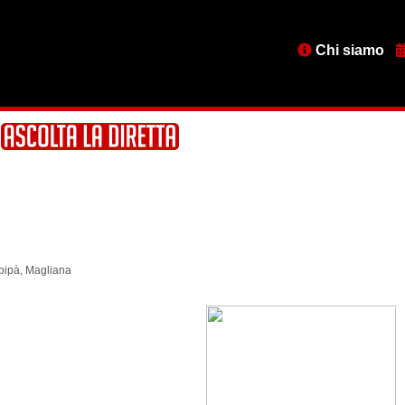
Menu
Chi siamo
testata
bipà, Magliana