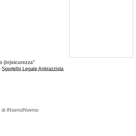
 (in)sicurezza"
e
Sportello Legale Antirazzista
o di INsensINverso