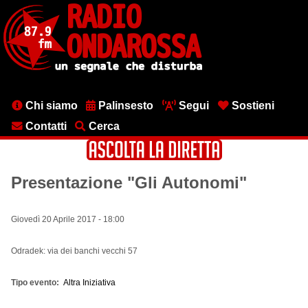
Salta
al
contenuto
principale
Menu
Chi siamo
Palinsesto
Segui
Sostieni
testata
Contatti
Cerca
Presentazione "Gli Autonomi"
Giovedì 20 Aprile 2017 - 18:00
Odradek: via dei banchi vecchi 57
Tipo evento
Altra Iniziativa