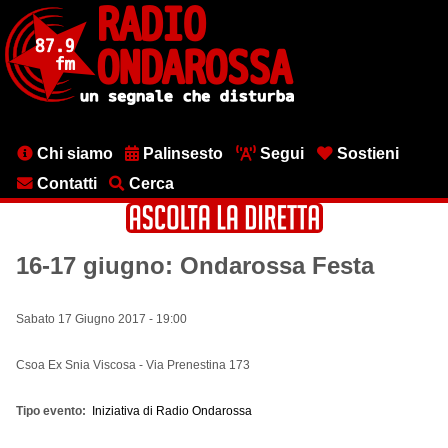
Salta
al
contenuto
principale
Menu
Chi siamo
Palinsesto
Segui
Sostieni
testata
Contatti
Cerca
16-17 giugno: Ondarossa Festa
Sabato 17 Giugno 2017 - 19:00
Csoa Ex Snia Viscosa - Via Prenestina 173
Tipo evento
Iniziativa di Radio Ondarossa