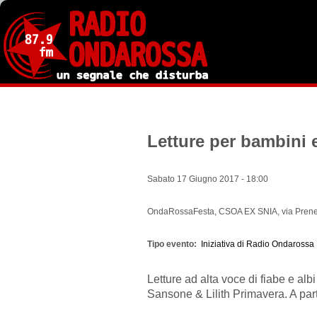
Salta
al
contenuto
principale
Letture per bambini 
Sabato 17 Giugno 2017 - 18:00
OndaRossaFesta, CSOA EX SNIA, via Prene
Tipo evento
Iniziativa di Radio Ondarossa
Letture ad alta voce di fiabe e albi
Sansone & Lilith Primavera. A part