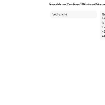
[letture ad alta voce]
[Fiona Sansone]
[lilith primavera]
[letture p
Vedi anche
Ne
Le
la
'G
45
Co