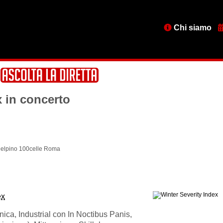
Menu
Chi siamo
testata
x in concerto
lpino 100celle Roma
ex
nica, Industrial con In Noctibus Panis,