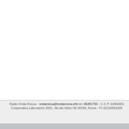
Radio Onda Rossa
-
ondarossa@ondarossa.info
tel.
06491750
- C.C.P. 61804001
Cooperativa Laboratorio 2001
,
Via dei Volsci 56
00185
,
Roma
- P.I
02150561005