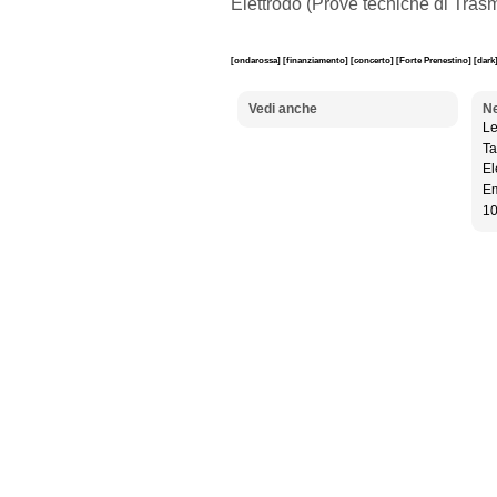
Elettrodo (Prove tecniche di Trasm
[ondarossa]
[finanziamento]
[concerto]
[Forte Prenestino]
[dark
Vedi anche
Ne
Le
Ta
El
Em
10