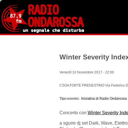
Salta
al
contenuto
principale
Winter Severity Inde
Venerdì 10 Novembre 2017 - 22:00
CSOA FORTE PRENESTINO Via Federico De
Tipo evento
Iniziativa di Radio Ondarossa
Concerto con
Winter Severity Ind
a sguire dj set Dark, Wave, Elettro