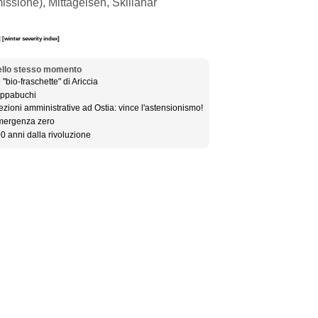
issione), Mittageisen, Skillahar
]
[winter severity index]
llo stesso momento
 "bio-fraschette" di Ariccia
ppabuchi
ezioni amministrative ad Ostia: vince l'astensionismo!
ergenza zero
0 anni dalla rivoluzione