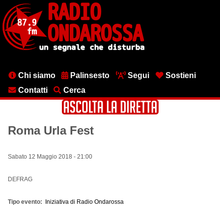
Salta
al
contenuto
principale
Menu
Chi siamo
Palinsesto
Segui
Sostieni
testata
Contatti
Cerca
Roma Urla Fest
Sabato 12 Maggio 2018 - 21:00
DEFRAG
Tipo evento
Iniziativa di Radio Ondarossa