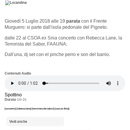
Giovedì 5 Luglio 2018 alle 19
parata
con il Frente
Murguero: si parte dall'isola pedonale del Pigneto.
dalle 22 al CSOA ex Snia concerto con Rebecca Lane, la
Terrorista del Sabor, FAAUNA.
Dall'una, dj set con el pinche perro e son del barrio.
Contenuti Audio
Spottino
Durata
1m 2s
[concerto]
[rebecca lane]
[terrorista del sabor]
[csoa ex Snia]
Vedi anche