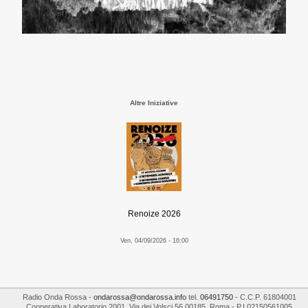
Altre Iniziative
Renoize 2026
Ven, 04/09/2026 - 16:00
Radio Onda Rossa
-
ondarossa@ondarossa.info
tel.
06491750
- C.C.P. 61804001
Cooperativa Laboratorio 2001
,
Via dei Volsci 56
00185
,
Roma
- P.I
02150561005