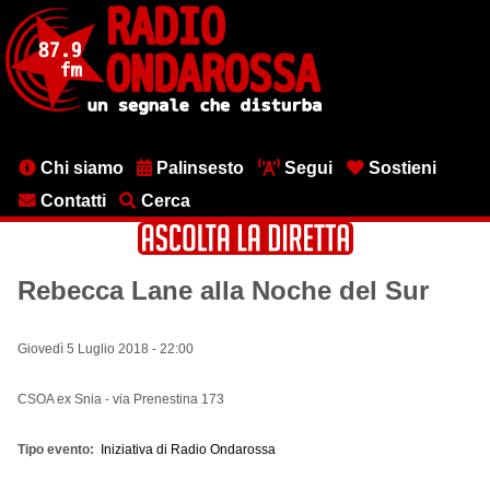
Salta
al
contenuto
principale
Menu
Chi siamo
Palinsesto
Segui
Sostieni
testata
Contatti
Cerca
Rebecca Lane alla Noche del Sur
Giovedì 5 Luglio 2018 - 22:00
CSOA ex Snia - via Prenestina 173
Tipo evento
Iniziativa di Radio Ondarossa