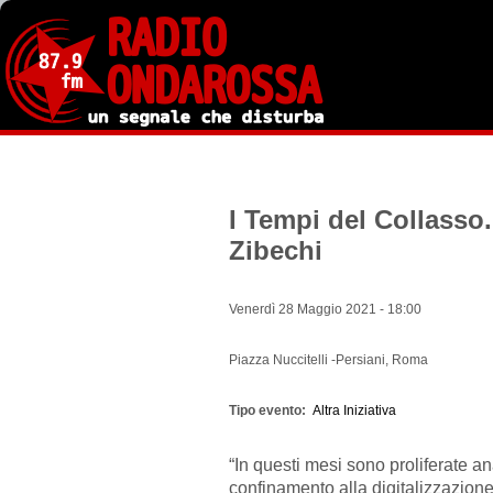
Salta
al
contenuto
principale
I Tempi del Collasso.
Zibechi
Venerdì 28 Maggio 2021 - 18:00
Piazza Nuccitelli -Persiani, Roma
Tipo evento
Altra Iniziativa
“In questi mesi sono proliferate a
confinamento alla digitalizzazione d