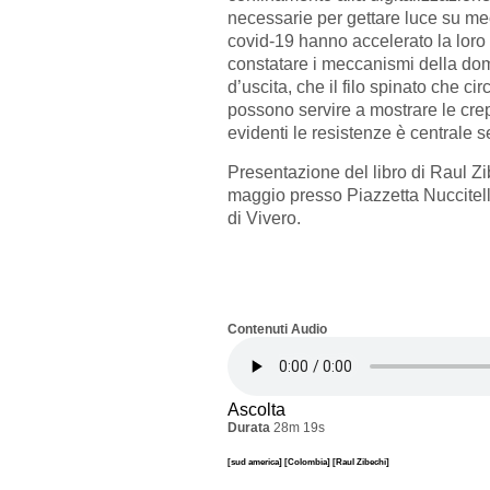
necessarie per gettare luce su me
covid-19 hanno accelerato la loro
constatare i meccanismi della do
d’uscita, che il filo spinato che 
possono servire a mostrare le crep
evidenti le resistenze è centrale
Presentazione del libro di Raul Zi
maggio presso Piazzetta Nuccitel
di Vivero.
Contenuti Audio
Ascolta
Durata
28m 19s
[sud america]
[Colombia]
[Raul Zibechi]