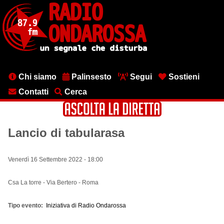
Salta
al
contenuto
principale
Menu
Chi siamo
Palinsesto
Segui
Sostieni
testata
Contatti
Cerca
Lancio di tabularasa
Venerdì 16 Settembre 2022 - 18:00
Csa La torre - Via Bertero - Roma
Tipo evento
Iniziativa di Radio Ondarossa