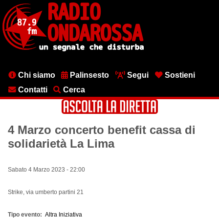
Salta
al
contenuto
principale
Menu
Chi siamo
Palinsesto
Segui
Sostieni
testata
Contatti
Cerca
4 Marzo concerto benefit cassa di
solidarietà La Lima
Sabato 4 Marzo 2023 - 22:00
Strike, via umberto partini 21
Tipo evento
Altra Iniziativa