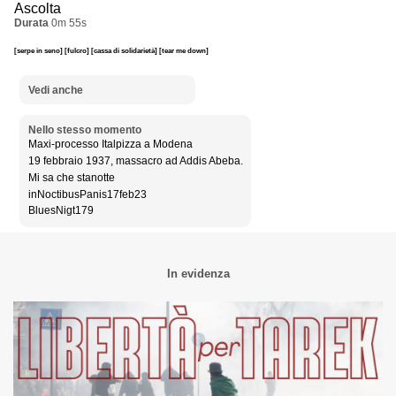
Ascolta
Durata
0m 55s
[serpe in seno]
[fulcro]
[cassa di solidarietà]
[tear me down]
Vedi anche
Nello stesso momento
Maxi-processo Italpizza a Modena
19 febbraio 1937, massacro ad Addis Abeba.
Mi sa che stanotte
inNoctibusPanis17feb23
BluesNigt179
In evidenza