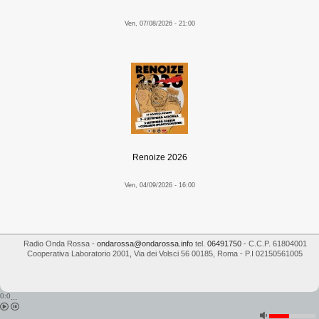
Ven, 07/08/2026 - 21:00
Renoize 2026
Ven, 04/09/2026 - 16:00
Radio Onda Rossa
-
ondarossa@ondarossa.info
tel.
06491750
- C.C.P. 61804001
Cooperativa Laboratorio 2001
,
Via dei Volsci 56
00185
,
Roma
- P.I
02150561005
0:0
...