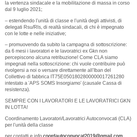
la vertenza sindacale e la mobilitazione di massa in corso
dal 9 luglio 2021;
– estendendo l'unità di classe e l'unità degli attivisti, di
delegati Rsu/Rls, di realtà sindacali, di chi è impegnato
con le lotte e nelle iniziative;
– promuovendo da subito la campagna di sottoscrizione:
da 6 mesi i lavoratori e le lavoratrici ex Gkn non
percepiscono alcuna retribuzione! Come CLA siamo
impegnati nella sottoscrizione: chi vuole contribuire può
rivolgersi a noi o versare direttamente all'Iban del
Collettivo di fabbrica IT75E0501802800000017261280
intestato a 'APS SOMS Insorgiamo' (causale Cassa di
resistenza).
SEMPRE CON I LAVORATORI E LE LAVORATRICI GKN
IN LOTTA!
Coordinamento Lavoratori/Lavoratrici Autoconvocati (CLA)
per l'unità della classe
per contatti e info
coordautoconvocat2019@gmail.com