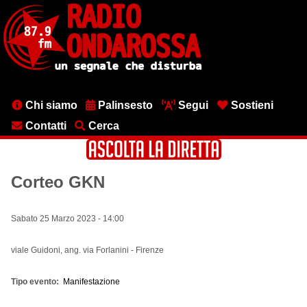
Salta
al
contenuto
principale
Menu
Chi siamo
Palinsesto
Segui
Sostieni
testata
Contatti
Cerca
Corteo GKN
Sabato 25 Marzo 2023 - 14:00
viale Guidoni, ang. via Forlanini - Firenze
Tipo evento
Manifestazione