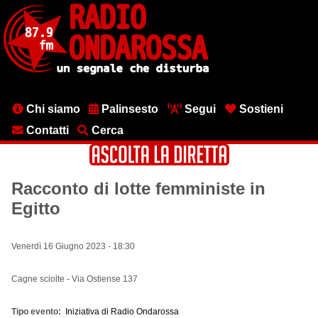
Salta
al
contenuto
principale
Menu
Chi siamo
Palinsesto
Segui
Sostieni
testata
Contatti
Cerca
Racconto di lotte femministe in
Egitto
Venerdì 16 Giugno 2023 - 18:30
Cagne sciolte - Via Ostiense 137
Tipo evento
Iniziativa di Radio Ondarossa