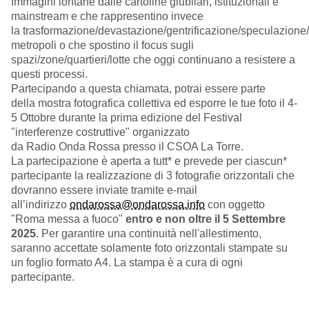
Immagini lontane dalle cartoline giubilari, istituzionali e
mainstream e che rappresentino invece
la trasformazione/devastazione/gentrificazione/speculazione
metropoli o che spostino il focus sugli
spazi/zone/quartieri/lotte che oggi continuano a resistere a
questi processi.
Partecipando a questa chiamata, potrai essere parte
della mostra fotografica collettiva ed esporre le tue foto il 4-
5 Ottobre durante la prima edizione del Festival
"interferenze costruttive" organizzato
da Radio Onda Rossa presso il CSOA La Torre.
La partecipazione è aperta a tutt* e prevede per ciascun*
partecipante la realizzazione di 3 fotografie orizzontali che
dovranno essere inviate tramite e-mail
all’indirizzo
ondarossa@ondarossa.info
con oggetto
"Roma messa a fuoco"
entro e non oltre il 5 Settembre
2025
. Per garantire una continuità nell'allestimento,
saranno accettate solamente foto orizzontali stampate su
un foglio formato A4. La stampa è a cura di ogni
partecipante.