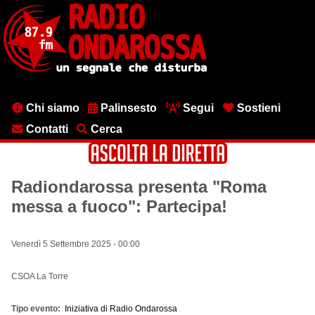
Salta
al
contenuto
principale
Menu
Chi siamo
Palinsesto
Segui
Sostieni
testata
Contatti
Cerca
Radiondarossa presenta "Roma
messa a fuoco": Partecipa!
Venerdì 5 Settembre 2025 - 00:00
CSOA La Torre
Tipo evento
Iniziativa di Radio Ondarossa