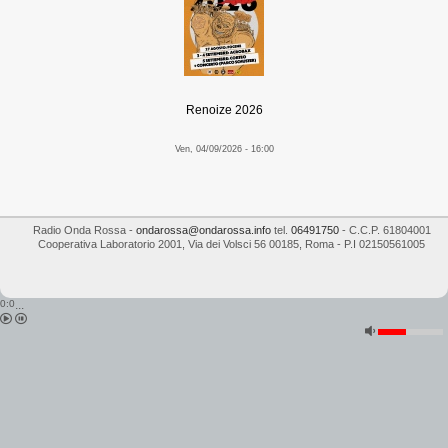
Renoize 2026
Ven, 04/09/2026 - 16:00
Radio Onda Rossa
-
ondarossa@ondarossa.info
tel.
06491750
- C.C.P. 61804001
Cooperativa Laboratorio 2001
,
Via dei Volsci 56
00185
,
Roma
- P.I
02150561005
0:0
...