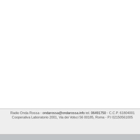
Radio Onda Rossa
-
ondarossa@ondarossa.info
tel.
06491750
- C.C.P. 61804001
Cooperativa Laboratorio 2001
,
Via dei Volsci 56
00185
,
Roma
- P.I
02150561005