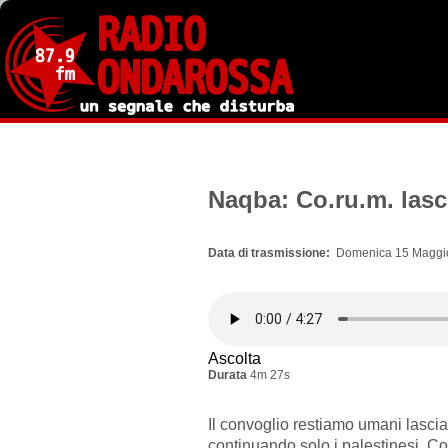
Salta
al
contenuto
principale
Naqba: Co.ru.m. lasc
Data di trasmissione
Domenica 15 Maggio
Ascolta
Durata
4m 27s
Il convoglio restiamo umani lascia
continuando solo i palestinesi. Co