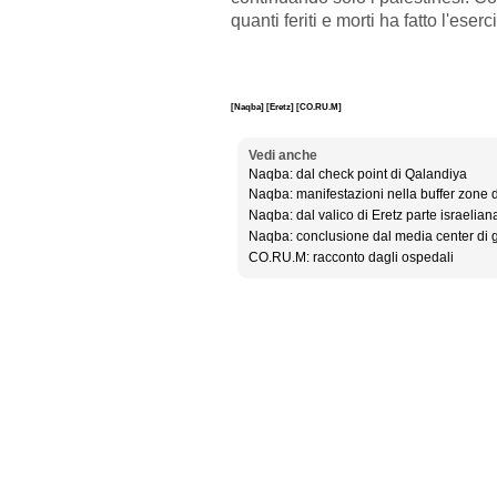
quanti feriti e morti ha fatto l'eserc
[Naqba]
[Eretz]
[CO.RU.M]
Vedi anche
Naqba: dal check point di Qalandiya
Naqba: manifestazioni nella buffer zone 
Naqba: dal valico di Eretz parte israelian
Naqba: conclusione dal media center di 
CO.RU.M: racconto dagli ospedali