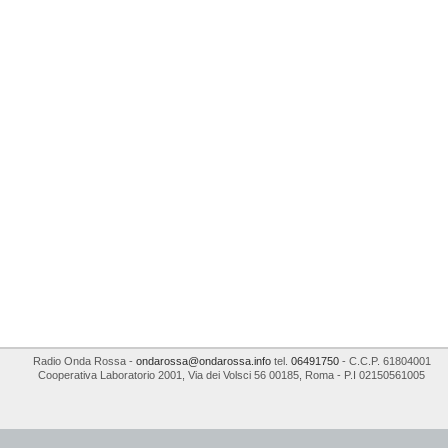
Radio Onda Rossa
-
ondarossa@ondarossa.info
tel.
06491750
- C.C.P. 61804001
Cooperativa Laboratorio 2001
,
Via dei Volsci 56
00185
,
Roma
- P.I
02150561005