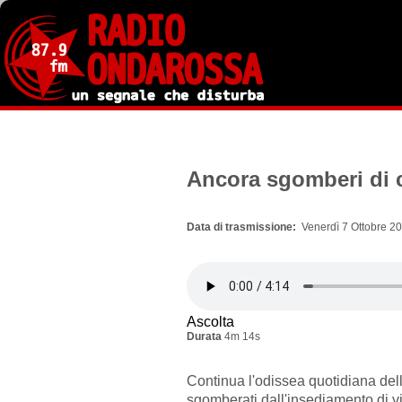
Salta
al
contenuto
principale
Ancora sgomberi di 
Data di trasmissione
Venerdì 7 Ottobre 20
Ascolta
Durata
4m 14s
Continua l'odissea quotidiana del
sgomberati dall'insediamento di via