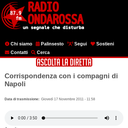
Salta
al
contenuto
principale
Menu
Chi siamo
Palinsesto
Segui
Sostieni
testata
Contatti
Cerca
Corrispondenza con i compagni di
Napoli
Data di trasmissione
Giovedì 17 Novembre 2011 - 11:58