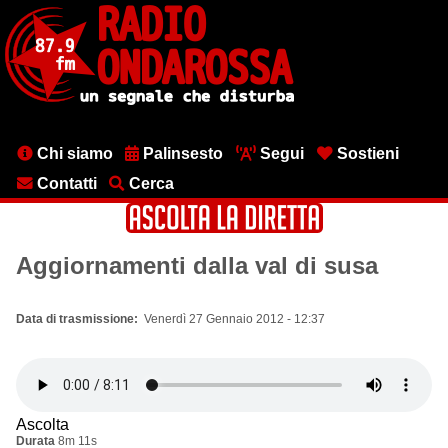
Salta
al
contenuto
principale
Menu
Chi siamo
Palinsesto
Segui
Sostieni
testata
Contatti
Cerca
Aggiornamenti dalla val di susa
Data di trasmissione
Venerdì 27 Gennaio 2012 - 12:37
Ascolta
Durata
8m 11s