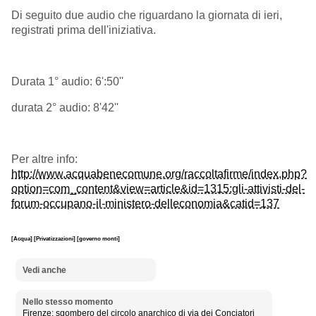
Di seguito due audio che riguardano la giornata di ieri,
registrati prima dell'iniziativa.
Durata 1° audio: 6':50''
durata 2° audio: 8'42''
Per altre info:
http://www.acquabenecomune.org/raccoltafirme/index.php?
option=com_content&view=article&id=1315:gli-attivisti-del-
forum-occupano-il-ministero-delleconomia&catid=137
[Acqua]
[Privatizzazioni]
[governo monti]
Vedi anche
Nello stesso momento
Firenze: sgombero del circolo anarchico di via dei Conciatori