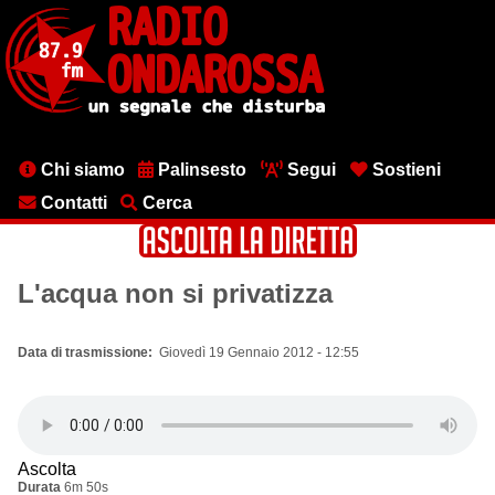
Salta
al
contenuto
principale
Menu
Chi siamo
Palinsesto
Segui
Sostieni
testata
Contatti
Cerca
L'acqua non si privatizza
Data di trasmissione
Giovedì 19 Gennaio 2012 - 12:55
Ascolta
Durata
6m 50s