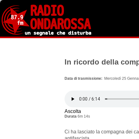
Salta
al
contenuto
principale
In ricordo della co
Data di trasmissione
Mercoledì 25 Gennai
Ascolta
Durata
6m 14s
Ci ha lasciato la compagna dei cas
antifascista.