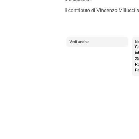
Il contributo di Vincenzo Miliucci a
Vedi anche
Ne
Ca
in
25
Ro
Pa