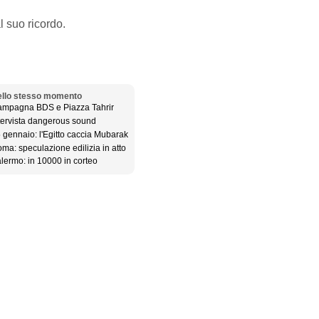
l suo ricordo.
llo stesso momento
mpagna BDS e Piazza Tahrir
tervista dangerous sound
 gennaio: l'Egitto caccia Mubarak
ma: speculazione edilizia in atto
lermo: in 10000 in corteo