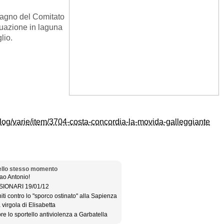
agno del Comitato
tuazione in laguna
lio.
blog/varie/item/3704-costa-concordia-la-movida-galleggiante
llo stesso momento
ao Antonio!
SIONARI 19/01/12
iti contro lo "sporco ostinato" alla Sapienza
 virgola di Elisabetta
re lo sportello antiviolenza a Garbatella