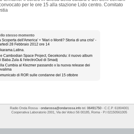
 convocato per le ore 15 alla stazione Lido centro. Comitato
Ostia
llo stesso momento
a Scoperta dell'America' + 'Mari o Monti? Storia di una crisi' -
rtedì 28 Febbraio 2012 ore 14
 karama.Latina.
e Cambodian Space Project, Gecekondu: il nuovo album
i Baba Zula & l'electroOud di Smadj
lla Cumbia al Klezmer passando x la nuova release dei
valima
municato di ROR sulle condanne del 15 ottobre
Radio Onda Rossa
-
ondarossa@ondarossa.info
tel.
06491750
- C.C.P. 61804001
Cooperativa Laboratorio 2001
,
Via dei Volsci 56
00185
,
Roma
- P.I
02150561005