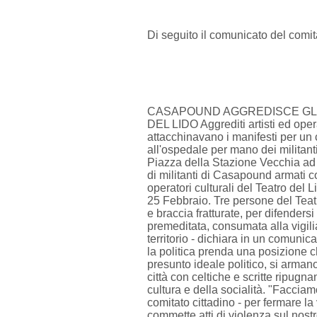
Di seguito il comunicato del comitat
CASAPOUND AGGREDISCE GLI 
DEL LIDO Aggrediti artisti ed opera
attacchinavano i manifesti per un c
all'ospedale per mano dei milita
Piazza della Stazione Vecchia ad 
di militanti di Casapound armati c
operatori culturali del Teatro del 
25 Febbraio. Tre persone del Teatro
e braccia fratturate, per difenders
premeditata, consumata alla vigilia
territorio - dichiara in un comunica
la politica prenda una posizione c
presunto ideale politico, si arman
città con celtiche e scritte ripugnan
cultura e della socialità. "Facciam
comitato cittadino - per fermare l
commette atti di violenza sul nostro