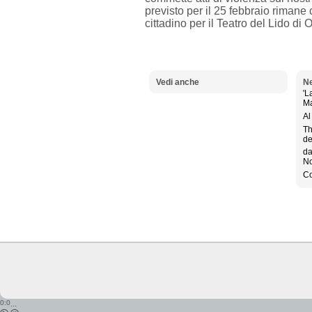
previsto per il 25 febbraio rimane
cittadino per il Teatro del Lido di 
Vedi anche
Ne
'L
Ma
Al
Th
de
da
No
Co
0:0
...