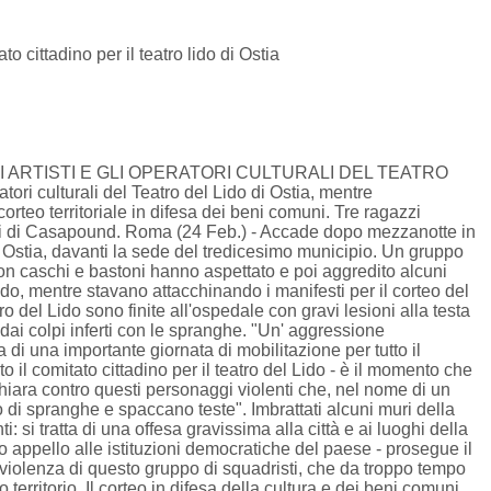
o cittadino per il teatro lido di Ostia
ARTISTI E GLI OPERATORI CULTURALI DEL TEATRO
tori culturali del Teatro del Lido di Ostia, mentre
orteo territoriale in difesa dei beni comuni. Tre ragazzi
nti di Casapound. Roma (24 Feb.) - Accade dopo mezzanotte in
Ostia, davanti la sede del tredicesimo municipio. Un gruppo
on caschi e bastoni hanno aspettato e poi aggredito alcuni
Lido, mentre stavano attacchinando i manifesti per il corteo del
 del Lido sono finite all'ospedale con gravi lesioni alla testa
i dai colpi inferti con le spranghe. "Un' aggressione
 di una importante giornata di mobilitazione per tutto il
to il comitato cittadino per il teatro del Lido - è il momento che
hiara contro questi personaggi violenti che, nel nome di un
o di spranghe e spaccano teste". Imbrattati alcuni muri della
ti: si tratta di una offesa gravissima alla città e ai luoghi della
o appello alle istituzioni democratiche del paese - prosegue il
a violenza di questo gruppo di squadristi, che da troppo tempo
 territorio. Il corteo in difesa della cultura e dei beni comuni