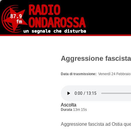
Salta
al
contenuto
principale
Aggressione fascista
Data di trasmissione
Venerdì 24 Febbraio
Ascolta
Durata
13m 15s
Aggressione fascista ad Ostia ques