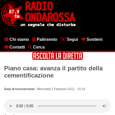
Salta
al
contenuto
principale
Menu
Chi siamo
Palinsesto
Segui
Sostieni
testata
Contatti
Cerca
Piano casa: avanza il partito della
cementificazione
Data di trasmissione
Mercoledì 1 Febbraio 2012 - 15:10